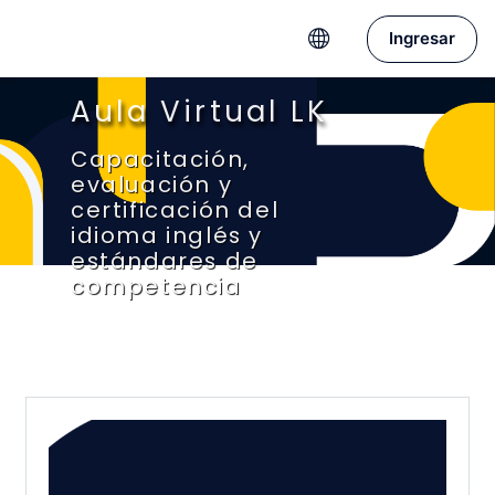
Saltar a contenido principal
Ingresar
Aula Virtual LK
Capacitación,
evaluación y
certificación del
idioma inglés y
estándares de
competencia