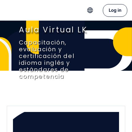
Skip to main content
Log in
Aula Virtual LK
Capacitación,
evaluación y
certificación del
idioma inglés y
estándares de
competencia